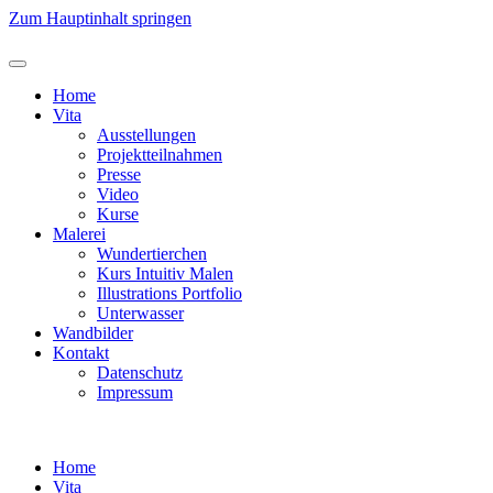
Zum Hauptinhalt springen
Home
Vita
Ausstellungen
Projektteilnahmen
Presse
Video
Kurse
Malerei
Wundertierchen
Kurs Intuitiv Malen
Illustrations Portfolio
Unterwasser
Wandbilder
Kontakt
Datenschutz
Impressum
Home
Vita