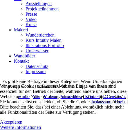
Ausstellungen
Projektteilnahmen
Presse
Video
Kurse
Malerei
Wundertierchen
Kurs Intuitiv Malen
Illustrations Portfolio
Unterwasser
Wandbilder
Kontakt
Datenschutz
Impressum
Es gibt keine Beiträge in dieser Kategorie. Wenn Unterkategorien
Wir nutzen Cookies auf unserer Website. Einige von ihnen sind
angezeigt werden, können diese aber Beiträge enthalten.
essenziell für den Betrieb der Seite, während andere uns helfen, diese
Website und die Nutzererfahrung zu verbessern (Tracking Cookies).
Home
|
Vita
|
Malerei
|
Wandbilder
|
Kontakt
|
Datenschutz
|
Sie können selbst entscheiden, ob Sie die Cookies zulassen möchten.
Impressum
|
Login
|
Bitte beachten Sie, dass bei einer Ablehnung womöglich nicht mehr
alle Funktionalitäten der Seite zur Verfügung stehen.
Akzeptieren
Weitere Informationen