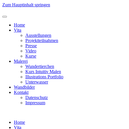
Zum Hauptinhalt springen
Home
Vita
Ausstellungen
Projektteilnahmen
Presse
Video
Kurse
Malerei
Wundertierchen
Kurs Intuitiv Malen
Illustrations Portfolio
Unterwasser
Wandbilder
Kontakt
Datenschutz
Impressum
Home
Vita