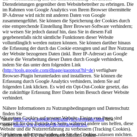
Dienstleistungen gegenüber dem Websitebetreiber zu erbringen. Die
im Rahmen von Google Analytics von Ihrem Browser übermittelte
IP-Adresse wird nicht mit anderen Daten von Google
zusammengeführt. Sie können die Speicherung der Cookies durch
eine entsprechende Einstellung Ihrer Browser-Software verhindern;
wir weisen Sie jedoch darauf hin, dass Sie in diesem Fall
gegebenenfalls nicht sämtliche Funktionen dieser Website
vollumfänglich werden nutzen können. Sie können darüber hinaus
die Erfassung der durch das Cookie erzeugten und auf Ihre Nutzung
der Website bezogenen Daten (inkl. Ihrer IP-Adresse) an Google
sowie die Verarbeitung dieser Daten durch Google verhindern,
indem Sie das unter dem folgenden Link
(
http://tools.google.com/dlpage/gaoptout?hl=de
) verfügbare
Browser-Plugin herunterladen und installieren. Sie können die
Erfassung durch Google Analytics verhindern, indem Sie auf
folgenden Link klicken. Es wird ein Opt-Out-Cookie gesetzt, das
die zukünftige Erfassung Ihrer Daten beim Besuch dieser Website
verhindert.
Nähere Informationen zu Nutzungsbedingungen und Datenschutz
finden Sie
Wir nutzen Cookies auf unserer Website. Einige von ihnen sind
unter
http://www.google.com/analytics/terms/de.html
bzw.
essenziell für den Betrieb der Seite, während andere uns helfen, diese
unter
https://www.google.de/intl/de/policies/
.
Website und die Nutzererfahrung zu verbessern (Tracking Cookies).
Sie können selbst entscheiden, ob Sie die Cookies zulassen möchten.
„Plattform der EU zur außergerichtlichen Online-